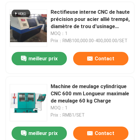
Rectifieuse interne CNC de haute
précision pour acier allié trempé,
diamètre de trou d'usinage
maximum 300 mm, avance de
MOQ：1
rectification minimale 0,001 mm
Prix：RMB100,000.00-400,000.00/SET
meilleur prix
Contact
Machine de meulage cylindrique
CNC 600 mm Longueur maximale
À la maison
de meulage 60 kg Charge
MOQ：1
Prix：RMB1/SET
Produits
meilleur prix
Contact
Machine de meulage du vilebrequin 3 m/min, machine de découpe anti-collision du vilebrequin-G1
À propos de nous