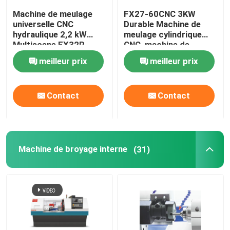
Machine de meulage
FX27-60CNC 3KW
universelle CNC
Durable Machine de
hydraulique 2,2 kW
meulage cylindrique
Multiscene FX32P-
CNC, machine de
100CNC
meulage universelle
meilleur prix
meilleur prix
multiscène
Contact
Contact
Machine de broyage interne
(31)