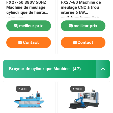
FX27-60 380V 50HZ
FX27-60 Machine de
Machine de meulage
meulage CNC à trou
Machines à c.n.c.
cylindrique de haute
interne 6 kW
précision
multifonctionnelle à
3000 tr / min
meilleur prix
meilleur prix
Machines de broyage à outils CNC
Contact
Contact
Machine de broyage à dépassement
Broyeur de cylindrique Machine
(47)