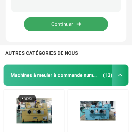
Machine de meulage du vilebrequin à fuseau à haute rigidité à haute efficacité multifonctionnelle CNC
Machine de meulage à vilebrequin CNC de haute précision de 8000 tours par minute
Machine de meulage sans centre
Résistant à l'usure pour l'industrie
G1-120m/s Machine de meulage à vilebrequin à haute vitesse et haute précision
Machines de meulage universelles
Rectifieuse verticale
AUTRES CATÉGORIES DE NOUS
machine de rectification superficielle
Machines à meuler à commande numérique
(13)
Le tour CNC de précision
Machines de broyage à vilebrequin
Machine de broyage à l'arbre à cames