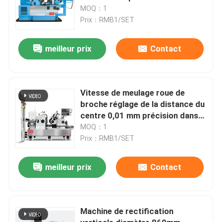
centre
MOQ：1
Prix：RMB1/SET
meilleur prix
Contact
Vitesse de meulage roue de
broche réglage de la distance du
centre 0,01 mm précision dans
le meulage de précision sans
MOQ：1
centre
Prix：RMB1/SET
meilleur prix
Contact
Machine de rectification