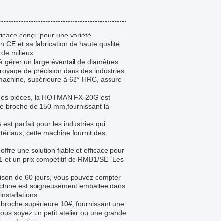
icace conçu pour une variété
on CE et sa fabrication de haute qualité
 de milieux.
 gérer un large éventail de diamètres
oyage de précision dans des industries
la machine, supérieure à 62° HRC, assure
ndes pièces, la HOTMAN FX-20G est
de broche de 150 mm,fournissant la
t parfait pour les industries qui
ériaux, cette machine fournit des
fre une solution fiable et efficace pour
 et un prix compétitif de RMB1/SETLes
aison de 60 jours, vous pouvez compter
chine est soigneusement emballée dans
nstallations.
 broche supérieure 10#, fournissant une
vous soyez un petit atelier ou une grande