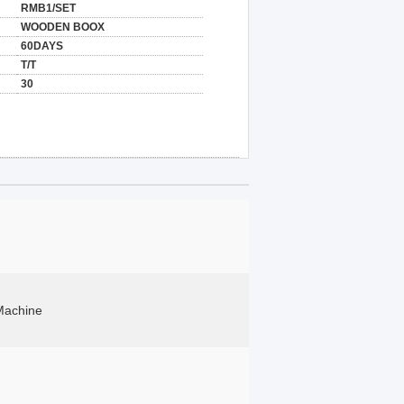
RMB1/SET
WOODEN BOOX
60DAYS
T/T
30
Machine