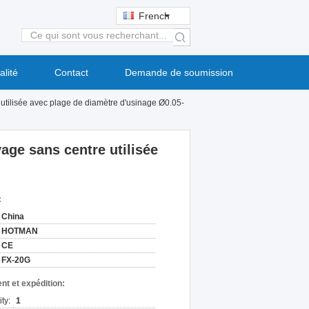
French
search
alité
Contact
Demande de soumission
utilisée avec plage de diamètre d'usinage Ø0.05-
age sans centre utilisée
:
China
HOTMAN
CE
FX-20G
nt et expédition:
ty:
1