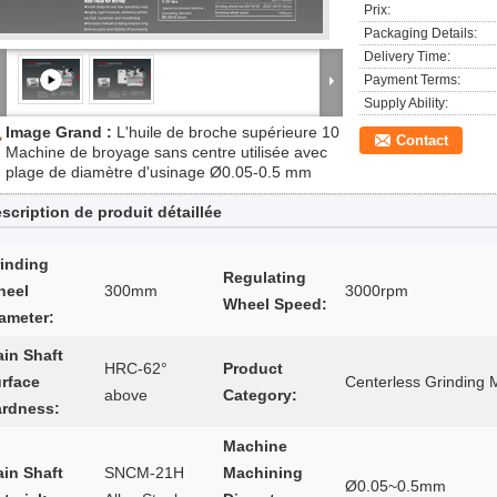
Prix:
Packaging Details:
Delivery Time:
Payment Terms:
Supply Ability:
Image Grand :
L'huile de broche supérieure 10
Contact
Machine de broyage sans centre utilisée avec
plage de diamètre d'usinage Ø0.05-0.5 mm
scription de produit détaillée
inding
Regulating
heel
300mm
3000rpm
Wheel Speed:
ameter:
in Shaft
HRC-62°
Product
rface
Centerless Grinding 
above
Category:
rdness:
Machine
in Shaft
SNCM-21H
Machining
Ø0.05~0.5mm