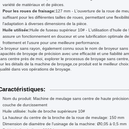
variété de matériaux et de pièces.
Pour les roues de fraisage:
127 mm - L'ouverture de la roue de me
suffisant pour les différentes tailles de roues, permettant une flexibi
l'adaptation à diverses dimensions de la pièce.
Huile utilisée:
Huile de fuseau supérieur 10# - L'utilisation d'huile d
assure un fonctionnement en douceur et une lubrification optimale d
frottement et l'usure pour une meilleure performance.
Ce broyeur sans rayon, également connu sous le nom de broyeur sans ce
capacités de broyage de précision avec une efficacité et une fiabilité 
sans centre près de moi, explorer le processus de broyage sans centre,
sur les détails de la machine de broyage,ce produit est le meilleur choi
qualité dans vos opérations de broyage.
Caractéristiques:
Nom du produit: Machine de meulage sans centre de haute précision
couche de durcissement
Huile utilisée: huile de broche supérieure 10#
La hauteur du centre de la broche de la roue de meulage: 150 mm
Dimension de diamètre de l'usinage de la machine: Ø0,05 à 0,5 mm