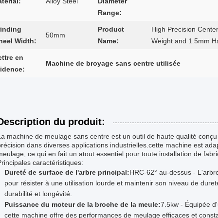
terial:
Alloy Steel
Diameter
Range:
inding
Product
High Precision Cente
50mm
eel Width:
Name:
Weight and 1.5mm Ha
ttre en
Machine de broyage sans centre utilisée
idence:
Description du produit:
La machine de meulage sans centre est un outil de haute qualité conç
précision dans diverses applications industrielles.cette machine est ada
meulage, ce qui en fait un atout essentiel pour toute installation de fabri
Principales caractéristiques:
Dureté de surface de l'arbre principal:
HRC-62° au-dessus - L'arbre
pour résister à une utilisation lourde et maintenir son niveau de du
durabilité et longévité.
Puissance du moteur de la broche de la meule:
7.5kw - Équipée d
cette machine offre des performances de meulage efficaces et consta