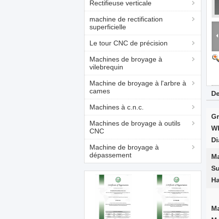
Rectifieuse verticale
machine de rectification
superficielle
Le tour CNC de précision
Machines de broyage à
vilebrequin
Machine de broyage à l'arbre à
cames
De
Machines à c.n.c.
Gr
Machines de broyage à outils
W
CNC
Di
Machine de broyage à
dépassement
Ma
Su
Ha
Ma