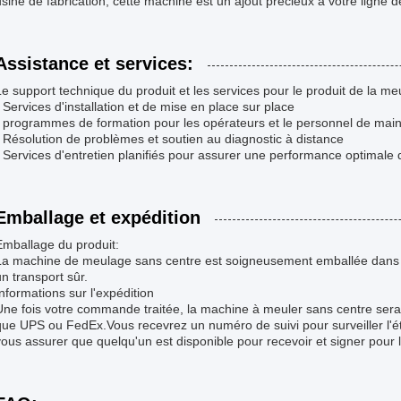
usine de fabrication, cette machine est un ajout précieux à votre ligne d
Assistance et services:
Le support technique du produit et les services pour le produit de la 
- Services d'installation et de mise en place sur place
- programmes de formation pour les opérateurs et le personnel de mai
- Résolution de problèmes et soutien au diagnostic à distance
- Services d'entretien planifiés pour assurer une performance optimale
Emballage et expédition
Emballage du produit:
La machine de meulage sans centre est soigneusement emballée dans u
un transport sûr.
Informations sur l'expédition
Une fois votre commande traitée, la machine à meuler sans centre sera
que UPS ou FedEx.Vous recevrez un numéro de suivi pour surveiller l'état
vous assurer que quelqu'un est disponible pour recevoir et signer pour la