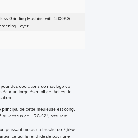
rless Grinding Machine with 1800KG
rdening Layer
u pour des opérations de meulage de
ptée à un large éventail de tâches de
cation.
 principal de cette meuleuse est conçu
reté au-dessus de HRC-62°, assurant
'un puissant moteur à broche de 7,5kw,
ntes, ce qui la rend idéale pour une