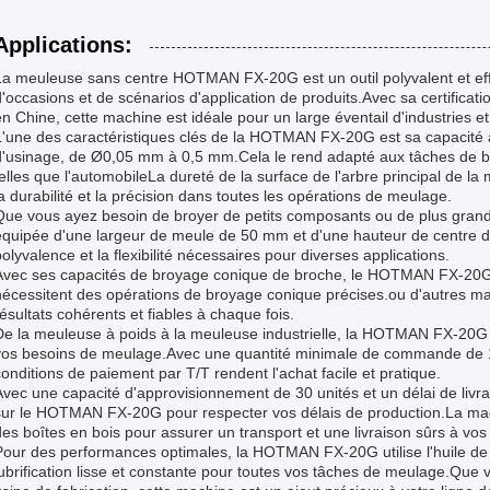
Applications:
La meuleuse sans centre HOTMAN FX-20G est un outil polyvalent et eff
d'occasions et de scénarios d'application de produits.Avec sa certificati
en Chine, cette machine est idéale pour un large éventail d'industries et
L'une des caractéristiques clés de la HOTMAN FX-20G est sa capacité à
d'usinage, de Ø0,05 mm à 0,5 mm.Cela le rend adapté aux tâches de br
telles que l'automobileLa dureté de la surface de l'arbre principal de 
la durabilité et la précision dans toutes les opérations de meulage.
Que vous ayez besoin de broyer de petits composants ou de plus gra
équipée d'une largeur de meule de 50 mm et d'une hauteur de centre 
polyvalence et la flexibilité nécessaires pour diverses applications.
Avec ses capacités de broyage conique de broche, le HOTMAN FX-20G es
nécessitent des opérations de broyage conique précises.ou d'autres mat
résultats cohérents et fiables à chaque fois.
De la meuleuse à poids à la meuleuse industrielle, la HOTMAN FX-20G of
vos besoins de meulage.Avec une quantité minimale de commande de 1
conditions de paiement par T/T rendent l'achat facile et pratique.
Avec une capacité d'approvisionnement de 30 unités et un délai de livr
sur le HOTMAN FX-20G pour respecter vos délais de production.La ma
des boîtes en bois pour assurer un transport et une livraison sûrs à vos i
Pour des performances optimales, la HOTMAN FX-20G utilise l'huile de
lubrification lisse et constante pour toutes vos tâches de meulage.Que 