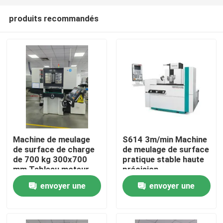
produits recommandés
Machine de meulage
S614 3m/min Machine
de surface de charge
de meulage de surface
À la maison
de 700 kg 300x700
pratique stable haute
mm Tableau moteur
précision
de 0,75 kW
envoyer une
envoyer une
Produits
demande
demande
À propos de nous