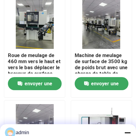
Visite de l'usine
Contrôle de la qualité
Roue de meulage de
Machine de meulage
Nous contacter
460 mm vers le haut et
de surface de 3500 kg
vers le bas déplacer le
de poids brut avec une
broyeur de surface
charge de table de
Demandez un devis
pour le travail lourd et
700 kg et une hauteur
envoyer une
envoyer une
le broyage de haute
de meulage maximale
précision 300 * 700
de 200 mm
Machines à meuler à commande numérique
demande
demande
mm Taille de table
Broyeur de cylindrique Machine
Machine de broyage interne
admin