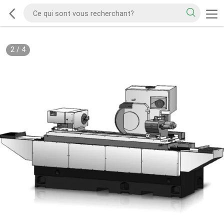
2
/
4