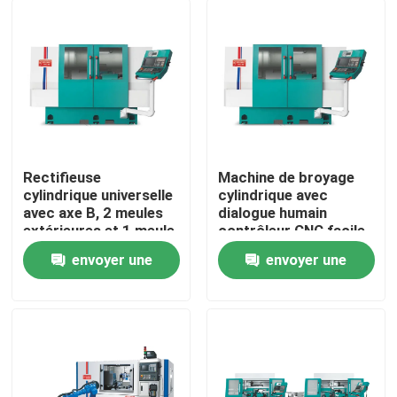
Rectifieuse
Machine de broyage
cylindrique universelle
cylindrique avec
avec axe B, 2 meules
dialogue humain
extérieures et 1 meule
contrôleur CNC facile
intérieure
à programmer
envoyer une
envoyer une
À la maison
demande
demande
Produits
À propos de nous