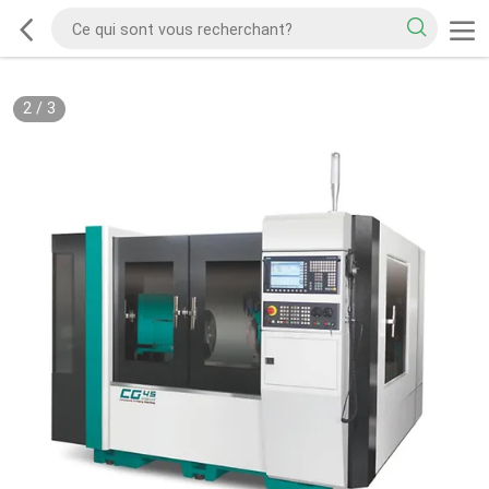
2
/
3