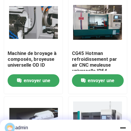
Visite de l'usine
Contrôle de la qualité
Machine de broyage à
CG45 Hotman
Nous contacter
composés, broyeuse
refroidissement par
universelle OD ID
air CNC meuleuse
universelle IP54,
Demandez un devis
services de meulage
envoyer une
envoyer une
CNC polyvalent
Machines à meuler à commande numérique
demande
demande
Broyeur de cylindrique Machine
Machine de broyage interne
admin