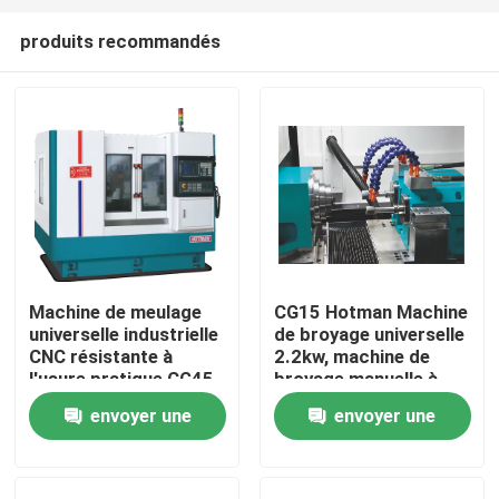
produits recommandés
Machine de meulage
CG15 Hotman Machine
universelle industrielle
de broyage universelle
À la maison
CNC résistante à
2.2kw, machine de
l'usure pratique CG45
broyage manuelle à
coupe à outils CNC
envoyer une
envoyer une
Produits
demande
demande
À propos de nous